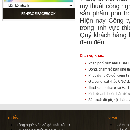
mỹ thuật công ngh
sản phẩm phù hợp
FANPAGE FACEBOOK
Hiện nay Công t
trong lĩnh vực t
Quý khách hàng 
đem đến
Dịch vụ khác:
Phân phối tấm nhựa Đài L
Đóng, chạm trổ bàn ghế t
Phục dựng đồ gỗ, công tr
Gia công, cắt khắc CNC đ
Thiết kế nội thất ở tại Hà 
Kinh doanh buôn bán đồ 
Sản xuất đồ gỗ, nội thất
(2
Tin tức
Tư vấn
Làng nghề Mộc đồ gỗ Thái Yên Đ
Gỗ Sưa d