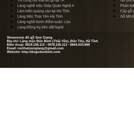
Thi công nội thất đồ gỗ tại TP
Gỗ Dổi l
Làng nghề mộc Giáp Quán Nghệ A
Phân bi
Làm biển quảng cáo tại Hà Tĩnh
Cây gỗ 
Làng Mộc Thái Yên Hà Tĩnh
Gỗ Mít d
Làng nghề trước thềm xuân: Làn
Làng Đồng Kỵ trên đất Nghệ
Showroom đồ gỗ Sơn Giang
Địa chỉ: Làng mộc Đức Bình (Thái Yên), Đức Thọ, Hà Tĩnh
Điên thoại: 0919.156.113 - 0978.156.113 - 0844.033.999
Email: noithatsongiang@gmail.com
Website: http://dogoducbinh.com