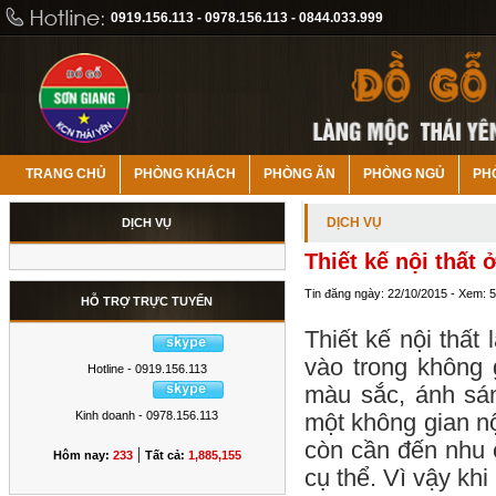
0919.156.113 - 0978.156.113 - 0844.033.999
TRANG CHỦ
PHÒNG KHÁCH
PHÒNG ĂN
PHÒNG NGỦ
PH
DỊCH VỤ
DỊCH VỤ
Thiết kế nội thất 
Tin đăng ngày: 22/10/2015 - Xem: 
HỖ TRỢ TRỰC TUYẾN
Thiết kế nội thất
vào trong không 
Hotline - 0919.156.113
màu sắc, ánh sán
Kinh doanh - 0978.156.113
một không gian nộ
còn cần đến nhu 
|
Hôm nay:
233
Tất cả:
1,885,155
cụ thể. Vì vậy khi