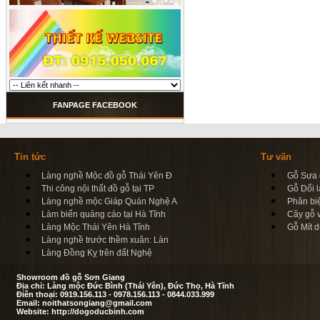
FANPAGE FACEBOOK
Tin tức
Tư vấn
Làng nghề Mộc đồ gỗ Thái Yên Đ
Gỗ Sưa d
Thi công nội thất đồ gỗ tại TP
Gỗ Dổi l
Làng nghề mộc Giáp Quán Nghệ A
Phân bi
Làm biển quảng cáo tại Hà Tĩnh
Cây gỗ 
Làng Mộc Thái Yên Hà Tĩnh
Gỗ Mít d
Làng nghề trước thềm xuân: Làn
Làng Đồng Kỵ trên đất Nghệ
Showroom đồ gỗ Sơn Giang
Địa chỉ: Làng mộc Đức Bình (Thái Yên), Đức Thọ, Hà Tĩnh
Điên thoại: 0919.156.113 - 0978.156.113 - 0844.033.999
Email: noithatsongiang@gmail.com
Website: http://dogoducbinh.com