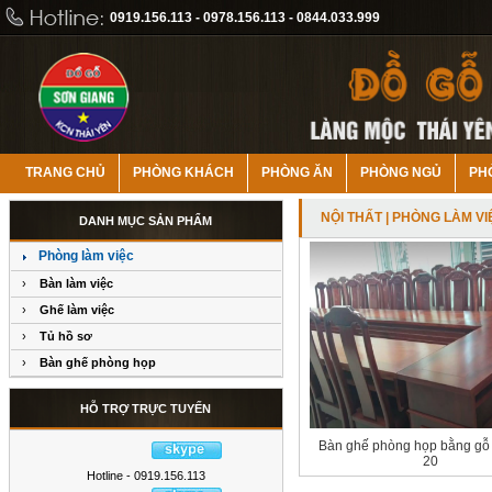
0919.156.113 - 0978.156.113 - 0844.033.999
TRANG CHỦ
PHÒNG KHÁCH
PHÒNG ĂN
PHÒNG NGỦ
PH
NỘI THẤT
|
PHÒNG LÀM VI
DANH MỤC SẢN PHẨM
Phòng làm việc
›
Bàn làm việc
›
Ghế làm việc
›
Tủ hồ sơ
›
Bàn ghế phòng họp
HỖ TRỢ TRỰC TUYẾN
Bàn ghế phòng họp bằng gỗ 
20
Hotline - 0919.156.113