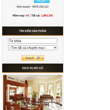
Kinh doanh - 0978.156.113
|
Hôm nay:
54
Tất cả:
1,883,335
TÌM KIẾM SẢN PHẨM
DỊCH VỤ ĐỒ GỖ