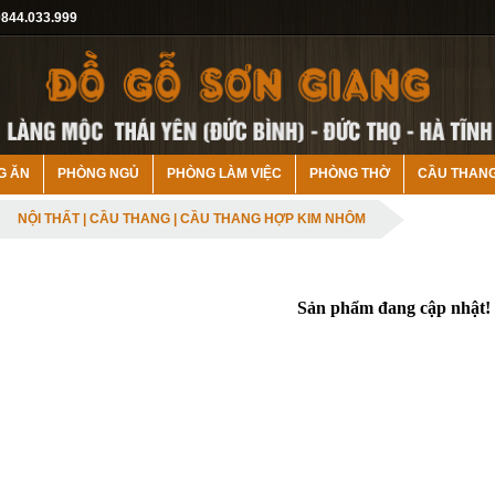
0844.033.999
G ĂN
PHÒNG NGỦ
PHÒNG LÀM VIỆC
PHÒNG THỜ
CẦU THAN
NỘI THẤT
|
CẦU THANG
| CẦU THANG HỢP KIM NHÔM
Sản phẩm đang cập nhật!