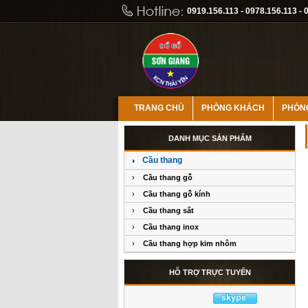
0919.156.113 - 0978.156.113 - 
TRANG CHỦ
PHÒNG KHÁCH
PHÒN
DANH MỤC SẢN PHẨM
Cầu thang
›
Cầu thang gỗ
›
Cầu thang gỗ kính
›
Cầu thang sắt
›
Cầu thang inox
›
Cầu thang hợp kim nhôm
HỖ TRỢ TRỰC TUYẾN