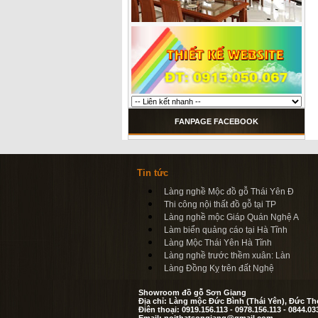
FANPAGE FACEBOOK
Tin tức
Làng nghề Mộc đồ gỗ Thái Yên Đ
Thi công nội thất đồ gỗ tại TP
Làng nghề mộc Giáp Quán Nghệ A
Làm biển quảng cáo tại Hà Tĩnh
Làng Mộc Thái Yên Hà Tĩnh
Làng nghề trước thềm xuân: Làn
Làng Đồng Kỵ trên đất Nghệ
Showroom đồ gỗ Sơn Giang
Địa chỉ: Làng mộc Đức Bình (Thái Yên), Đức Th
Điên thoại: 0919.156.113 - 0978.156.113 - 0844.03