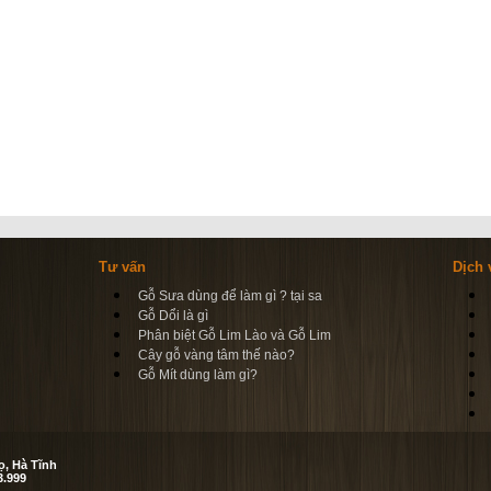
Tư vấn
Dịch 
Gỗ Sưa dùng để làm gì ? tại sa
Gỗ Dổi là gì
Phân biệt Gỗ Lim Lào và Gỗ Lim
Cây gỗ vàng tâm thế nào?
Gỗ Mít dùng làm gì?
ọ, Hà Tĩnh
3.999