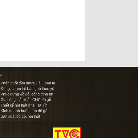
vụ
Phân phối tấm nhựa Đài Loan tạ
Đóng, chạm trổ bàn ghế theo yê
Phục dựng đồ gỗ, công trình nh
Gia công, cắt khắc CNC đồ gỗ
Thiết kế nội thất ở tại Hà Tĩn
Kinh doanh buôn bán đồ gỗ
Sản xuất đồ gỗ, nội thất