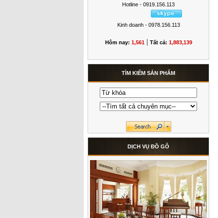
Hotline - 0919.156.113
Kinh doanh - 0978.156.113
|
Hôm nay:
1,561
Tất cả:
1,883,139
TÌM KIẾM SẢN PHẨM
DỊCH VỤ ĐỒ GỖ