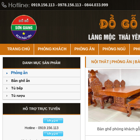
0919.156.113 - 0978.156.113 - 0844.033.999
TRANG CHỦ
PHÒNG KHÁCH
PHÒNG ĂN
PHÒNG NGỦ
PH
NỘI THẤT
|
PHÒNG ĂN
| B
DANH MỤC SẢN PHẨM
Phòng ăn
›
Bàn ghế ăn
›
Tủ bếp
›
Tủ rượu
HỖ TRỢ TRỰC TUYẾN
Hotline - 0919.156.113
Bàn ghế phòng khách gỗ