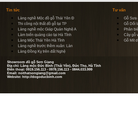
Tin tức
Tư vấn
Làng nghề Mộc đồ gỗ Thái Yên Đ
Gỗ Sưa d
Thi công nội thất đồ gỗ tại TP
Gỗ Dổi l
Làng nghề mộc Giáp Quán Nghệ A
Phân bi
Làm biển quảng cáo tại Hà Tĩnh
Cây gỗ 
Làng Mộc Thái Yên Hà Tĩnh
Gỗ Mít d
Làng nghề trước thềm xuân: Làn
Làng Đồng Kỵ trên đất Nghệ
Showroom đồ gỗ Sơn Giang
Địa chỉ: Làng mộc Đức Bình (Thái Yên), Đức Thọ, Hà Tĩnh
Điên thoại: 0919.156.113 - 0978.156.113 - 0844.033.999
Email: noithatsongiang@gmail.com
Website: http://dogoducbinh.com