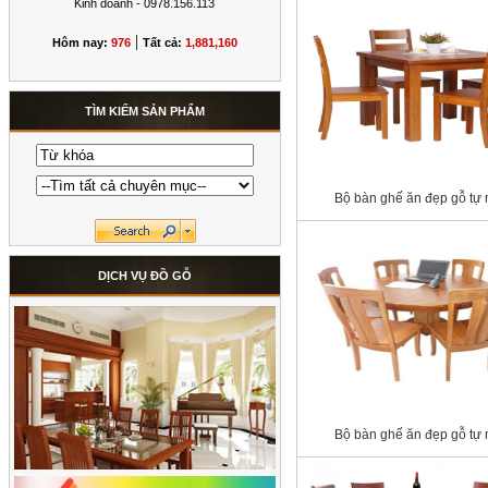
Kinh doanh - 0978.156.113
|
Hôm nay:
976
Tất cả:
1,881,160
TÌM KIẾM SẢN PHẨM
Bộ bàn ghế ăn đẹp gỗ tự 
DỊCH VỤ ĐỒ GỖ
Bộ bàn ghế ăn đẹp gỗ tự 