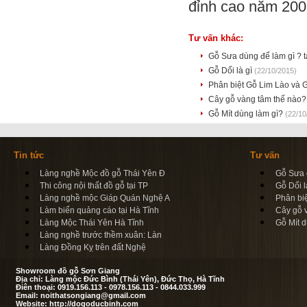
đỉnh cao năm 2007
Tư vấn khác:
Gỗ Sưa dùng để làm gì ? t
Gỗ Dổi là gì
(22/10/2015)
Phân biệt Gỗ Lim Lào và
Cây gỗ vàng tâm thế nào
Gỗ Mít dùng làm gì?
(22/10
Tin tức
Tư vấn
Làng nghề Mộc đồ gỗ Thái Yên Đ
Gỗ Sưa d
Thi công nội thất đồ gỗ tại TP
Gỗ Dổi l
Làng nghề mộc Giáp Quán Nghệ A
Phân bi
Làm biển quảng cáo tại Hà Tĩnh
Cây gỗ 
Làng Mộc Thái Yên Hà Tĩnh
Gỗ Mít d
Làng nghề trước thềm xuân: Làn
Làng Đồng Kỵ trên đất Nghệ
Showroom đồ gỗ Sơn Giang
Địa chỉ: Làng mộc Đức Bình (Thái Yên), Đức Thọ, Hà Tĩnh
Điên thoại: 0919.156.113 - 0978.156.113 - 0844.033.999
Email: noithatsongiang@gmail.com
Website: http://dogoducbinh.com