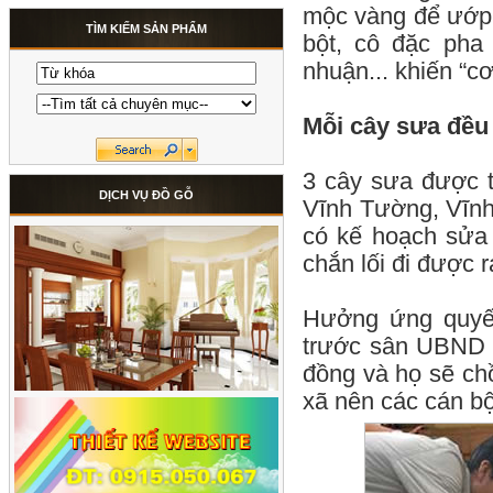
mộc vàng để ướp x
TÌM KIẾM SẢN PHẨM
bột, cô đặc pha 
nhuận... khiến “c
Mỗi cây sưa đều c
3 cây sưa được 
DỊCH VỤ ĐỒ GỖ
Vĩnh Tường, Vĩnh
có kế hoạch sửa 
chắn lối đi được 
Hưởng ứng quyết
trước sân UBND x
đồng và họ sẽ chồ
xã nên các cán bộ