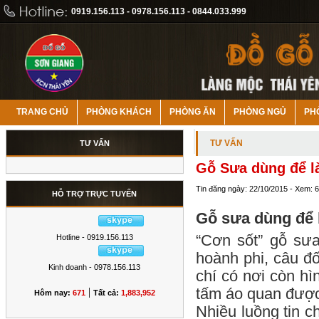
0919.156.113 - 0978.156.113 - 0844.033.999
TRANG CHỦ
PHÒNG KHÁCH
PHÒNG ĂN
PHÒNG NGỦ
PH
TƯ VẤN
TƯ VẤN
Gỗ Sưa dùng để là
Tin đăng ngày: 22/10/2015 - Xem: 
HỖ TRỢ TRỰC TUYẾN
Gỗ sưa dùng để 
“Cơn sốt” gỗ sư
Hotline - 0919.156.113
hoành phi, câu đố
Kinh doanh - 0978.156.113
chí có nơi còn hì
|
tấm áo quan được
Hôm nay:
671
Tất cả:
1,883,952
Nhiều luồng tin 