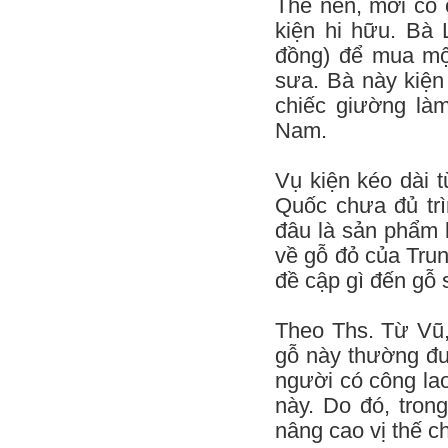
Thế nên, mới có 
kiện hi hữu. Bà 
đồng) để mua mộ
sưa. Bà này kiện
chiếc giường là
Nam.
Vụ kiện kéo dài 
Quốc chưa đủ tr
đâu là sản phẩm 
về gỗ đỏ của Trun
đề cập gì đến gỗ 
Theo Ths. Từ Vũ,
gỗ này thường đư
người có công la
này. Do đó, tro
nâng cao vị thế c