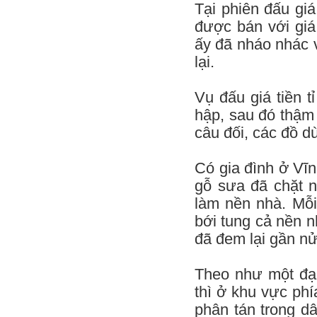
Tại phiên đấu giá
được bán với giá
ấy đã nháo nhác 
lại.
Vụ đấu giá tiền 
hập, sau đó thậm
câu đối, các đồ d
Có gia đình ở Vĩ
gỗ sưa đã chặt n
làm nền nhà. Mỗi 
bới tung cả nền n
đã đem lại gần nử
Theo như một đại
thì ở khu vực ph
phân tán trong d