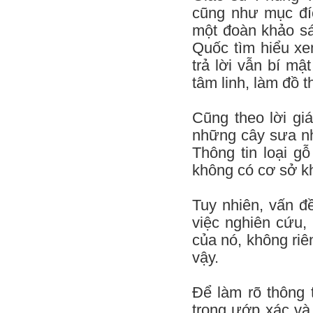
cũng như mục đí
một đoàn khảo sá
Quốc tìm hiểu x
trả lời vẫn bí mậ
tâm linh, làm đồ t
Cũng theo lời gi
những cây sưa nh
Thông tin loại g
không có cơ sở k
Tuy nhiên, vấn đ
việc nghiên cứu, 
của nó, không ri
vậy.
Để làm rõ thông
trong ướp xác và