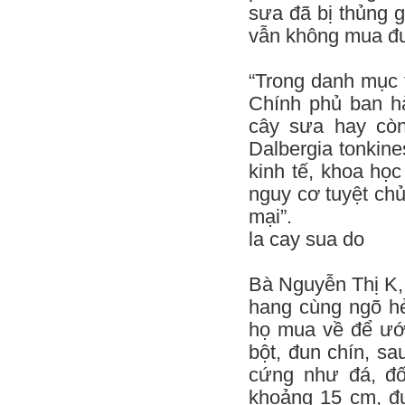
sưa đã bị thủng g
vẫn không mua đ
“Trong danh mục 
Chính phủ ban h
cây sưa hay còn
Dalbergia tonkine
kinh tế, khoa học
nguy cơ tuyệt ch
mại”.
la cay sua do
Bà Nguyễn Thị K,
hang cùng ngõ hẻ
họ mua về để ướp
bột, đun chín, sa
cứng như đá, đố
khoảng 15 cm, đ