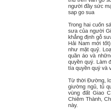
thù trên vân gỗ 
người đầy sức mạ
sap go sua
Trong hai cuốn sá
sưa của người Gia
khẳng định gỗ sưa
Hải Nam mới tốt)
như mặt quỷ. Loạ
quần áo và nhữn
quyền quý. Làm đ
tía quyền quý và 
Từ thời Đường, l
giường ngủ, tủ q
vùng đất Giao C
Chiêm Thành, Ch
này.