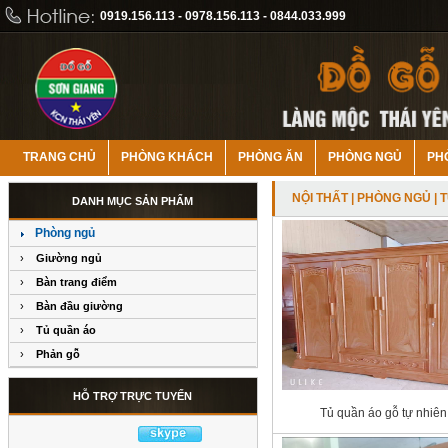
0919.156.113 - 0978.156.113 - 0844.033.999
TRANG CHỦ
PHÒNG KHÁCH
PHÒNG ĂN
PHÒNG NGỦ
PH
NỘI THẤT
|
PHÒNG NGỦ
| 
DANH MỤC SẢN PHẨM
Phòng ngủ
›
Giường ngủ
›
Bàn trang điểm
›
Bàn đầu giường
›
Tủ quần áo
›
Phản gỗ
HỖ TRỢ TRỰC TUYẾN
Tủ quần áo gỗ tự nhiên