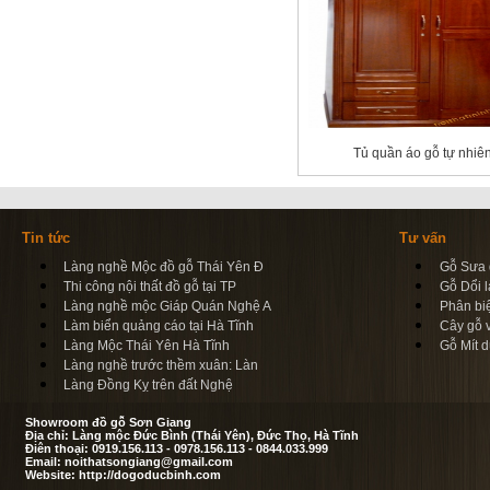
Tủ quần áo gỗ tự nhiê
Tin tức
Tư vấn
Làng nghề Mộc đồ gỗ Thái Yên Đ
Gỗ Sưa d
Thi công nội thất đồ gỗ tại TP
Gỗ Dổi l
Làng nghề mộc Giáp Quán Nghệ A
Phân bi
Làm biển quảng cáo tại Hà Tĩnh
Cây gỗ 
Làng Mộc Thái Yên Hà Tĩnh
Gỗ Mít d
Làng nghề trước thềm xuân: Làn
Làng Đồng Kỵ trên đất Nghệ
Showroom đồ gỗ Sơn Giang
Địa chỉ: Làng mộc Đức Bình (Thái Yên), Đức Thọ, Hà Tĩnh
Điên thoại: 0919.156.113 - 0978.156.113 - 0844.033.999
Email: noithatsongiang@gmail.com
Website: http://dogoducbinh.com