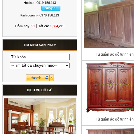
Hotline - 0919.156.113
Kinh doanh - 0978.156.113
|
Hôm nay:
51
Tất cả:
1,884,219
TÌM KIẾM SẢN PHẨM
Tủ quần áo gỗ tự nhiên
DỊCH VỤ ĐỒ GỖ
Tủ quần áo gỗ tự nhiên