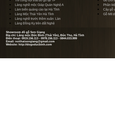
Thi công nội thất đồ gỗ tại TP
Gỗ Dổi l
Làng nghề mộc Giáp Quán Nghệ A
Phân bi
Làm biển quảng cáo tại Hà Tĩnh
Cây gỗ 
Làng Mộc Thái Yên Hà Tĩnh
Gỗ Mít d
Làng nghề trước thềm xuân: Làn
Làng Đồng Kỵ trên đất Nghệ
Showroom đồ gỗ Sơn Giang
Địa chỉ: Làng mộc Đức Bình (Thái Yên), Đức Thọ, Hà Tĩnh
Điên thoại: 0919.156.113 - 0978.156.113 - 0844.033.999
Email: noithatsongiang@gmail.com
Website: http://dogoducbinh.com