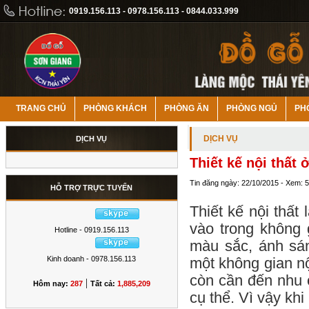
0919.156.113 - 0978.156.113 - 0844.033.999
TRANG CHỦ
PHÒNG KHÁCH
PHÒNG ĂN
PHÒNG NGỦ
PH
DỊCH VỤ
DỊCH VỤ
Thiết kế nội thất 
Tin đăng ngày: 22/10/2015 - Xem: 
HỖ TRỢ TRỰC TUYẾN
Thiết kế nội thất
vào trong không 
Hotline - 0919.156.113
màu sắc, ánh sán
Kinh doanh - 0978.156.113
một không gian nộ
còn cần đến nhu 
|
Hôm nay:
287
Tất cả:
1,885,209
cụ thể. Vì vậy khi