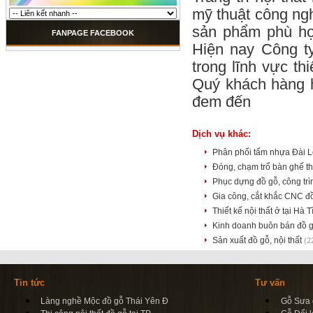
mỹ thuật công ngh
sản phẩm phù hợp
FANPAGE FACEBOOK
Hiện nay Công t
trong lĩnh vực t
Quý khách hàng 
đem đến
Dịch vụ khác:
Phân phối tấm nhựa Đài L
Đóng, chạm trổ bàn ghế t
Phục dựng đồ gỗ, công tr
Gia công, cắt khắc CNC đ
Thiết kế nội thất ở tại Hà 
Kinh doanh buôn bán đồ 
Sản xuất đồ gỗ, nội thất
(2
Tin tức
Tư vấn
Làng nghề Mộc đồ gỗ Thái Yên Đ
Gỗ Sưa d