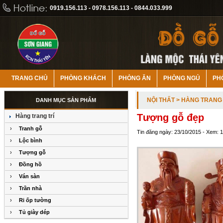
0919.156.113 - 0978.156.113 - 0844.033.999
TRANG CHỦ
PHÒNG KHÁCH
PHÒNG ĂN
PHÒNG NGỦ
PH
NỘI THẤT
> HÀNG TRANG 
DANH MỤC SẢN PHẨM
Tượng gỗ đẹp
Hàng trang trí
›
Tranh gỗ
Tin đăng ngày: 23/10/2015 - Xem: 
›
Lộc bình
›
Tượng gỗ
›
Đồng hồ
›
Ván sàn
›
Trần nhà
›
Ri ốp tường
›
Tủ giày dép