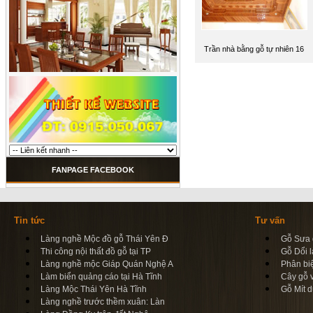
Trần nhà bằng gỗ tự nhiên 16
FANPAGE FACEBOOK
Tin tức
Tư vấn
Làng nghề Mộc đồ gỗ Thái Yên Đ
Gỗ Sưa d
Thi công nội thất đồ gỗ tại TP
Gỗ Dổi l
Làng nghề mộc Giáp Quán Nghệ A
Phân bi
Làm biển quảng cáo tại Hà Tĩnh
Cây gỗ 
Làng Mộc Thái Yên Hà Tĩnh
Gỗ Mít d
Làng nghề trước thềm xuân: Làn