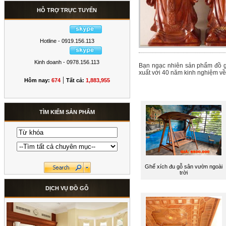
HỖ TRỢ TRỰC TUYẾN
Hotline - 0919.156.113
Kinh doanh - 0978.156.113
Bạn ngạc nhiên sản phẩm đồ gỗ
xuất với 40 năm kinh nghiệm v
|
Hôm nay:
674
Tất cả:
1,883,955
TÌM KIẾM SẢN PHẨM
Ghế xích đu gỗ sân vườn ngoài
trời
DỊCH VỤ ĐỒ GỖ